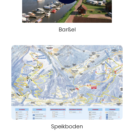
Barßel
Speikboden