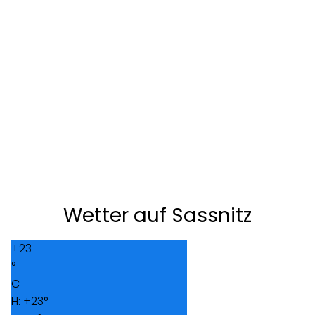
Wetter auf Sassnitz
+
23
°
C
H:
+
23°