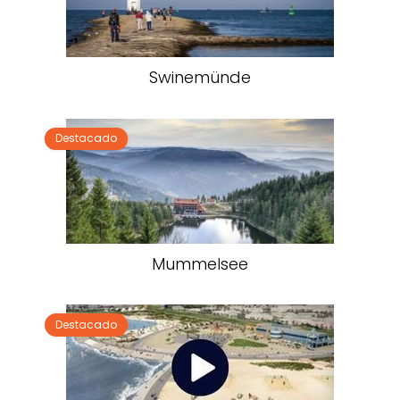
Swinemünde
Destacado
Mummelsee
Destacado