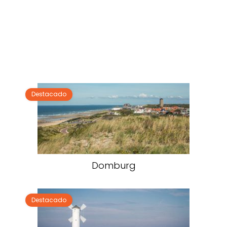
Destacado
Domburg
Destacado