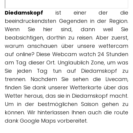
Diedamskopf
ist einer der die
beeindruckendsten Gegenden in der Region.
Wenn Sie hier sind, dann weil Sie
beabsichtigen, dorthin zu reisen. Aber zuerst,
warum anschauen über unsere wettercam
auf online? Diese Webcam watch 24 Stunden
am Tag dieser Ort. Unglaublich Zone, um was
Sie jeden Tag tun auf Diedamskopf zu
trennen. Nachdem Sie sehen die Livecam,
finden Sie dank unserer Wetterkarte über das
Wetter heraus, das sie in Diedamskopf macht.
Um in der bestmöglichen Saison gehen zu
können. Wir hinterlassen Ihnen auch die route
dank Google Maps vorbereitet.