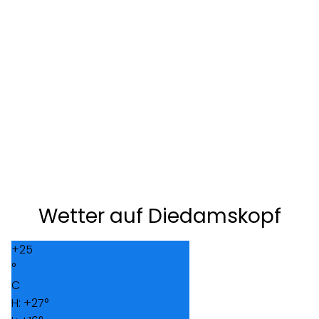
Wetter auf Diedamskopf
+
25
°
C
H:
+
27°