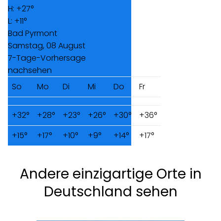
H:
+
27°
L:
+
11°
Bad Pyrmont
Samstag, 08 August
7-Tage-Vorhersage
nachsehen
So
Mo
Di
Mi
Do
Fr
+
32°
+
28°
+
23°
+
26°
+
30°
+
36°
+
15°
+
17°
+
10°
+
9°
+
14°
+
17°
Andere einzigartige Orte in
Deutschland sehen