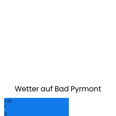
Wetter auf Bad Pyrmont
+
23
°
C