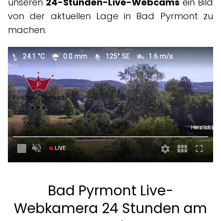
unseren
24-Stunden-Live-Webcams
ein Bild
von der aktuellen Lage in Bad Pyrmont zu
machen.
24.1 °C
0.0 mm
125° SE
1.6 m/s
Herzlich Willkommen im Parkhot
LIVE
Bad Pyrmont Live-
Webkamera 24 Stunden am