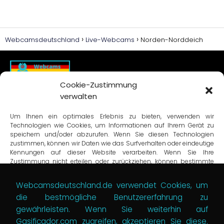
Webcamsdeutschland
Live-Webcams
Norden-Norddeich
Cookie-Zustimmung
verwalten
Suchmaschine
Um Ihnen ein optimales Erlebnis zu bieten, verwenden wir
Technologien wie Cookies, um Informationen auf Ihrem Gerät zu
speichern und/oder abzurufen. Wenn Sie diesen Technologien
Datenschutzbestimmungen
zustimmen, können wir Daten wie das Surfverhalten oder eindeutige
Kennungen auf dieser Website verarbeiten. Wenn Sie Ihre
Bedingungen und Konditionen
Zustimmung nicht erteilen oder zurückziehen, können bestimmte
Kontakt-Formular
Merkmale und Funktionen beeinträchtigt werden.
Cookie-Richtlinie (EU)
Webcamsdeutschland.de verwendet Cookies, um
die bestmögliche Benutzererfahrung zu
Akzeptieren
gewährleisten. Wenn Sie weiterhin auf
Sitemap 1
Verweigern
Gasificador.com zugreifen, akzeptieren Sie diese.