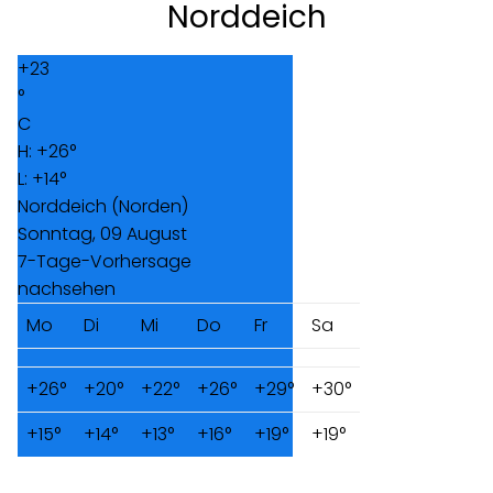
Norddeich
+
23
°
C
H:
+
26°
L:
+
14°
Norddeich (Norden)
Sonntag, 09 August
7-Tage-Vorhersage
nachsehen
Mo
Di
Mi
Do
Fr
Sa
+
26°
+
20°
+
22°
+
26°
+
29°
+
30°
+
15°
+
14°
+
13°
+
16°
+
19°
+
19°