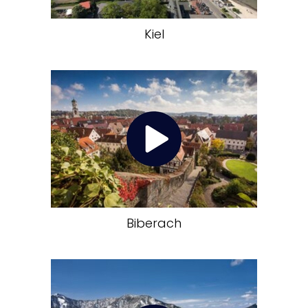
Kiel
Biberach