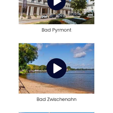
Bad Pyrmont
Bad Zwischenahn