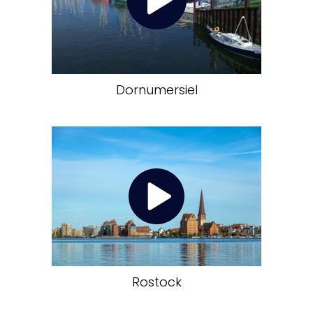
Dornumersiel
Rostock