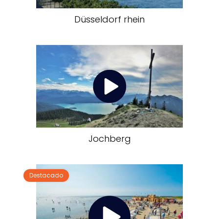
Düsseldorf rhein
Jochberg
Destacado