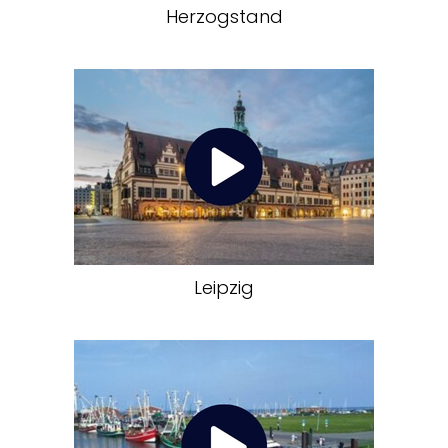
Herzogstand
Leipzig