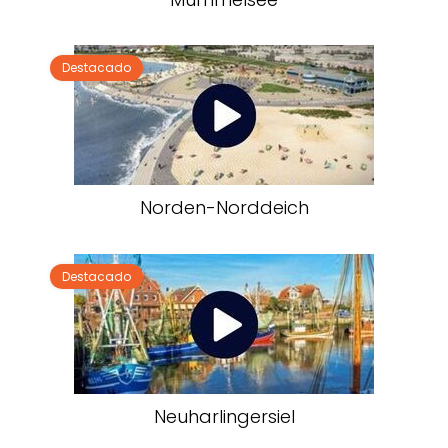
Destacado
Norden-Norddeich
Destacado
Neuharlingersiel