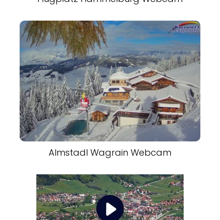
Almstadl Wagrain Webcam