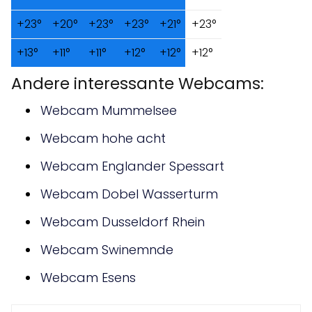
+
23°
+
20°
+
23°
+
23°
+
21°
+
23°
+
13°
+
11°
+
11°
+
12°
+
12°
+
12°
Andere interessante Webcams:
Webcam Mummelsee
Webcam hohe acht
Webcam Englander Spessart
Webcam Dobel Wasserturm
Webcam Dusseldorf Rhein
Webcam Swinemnde
Webcam Esens