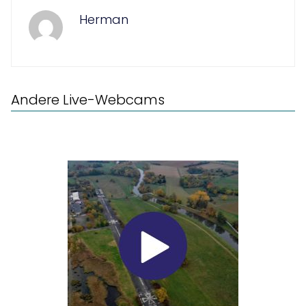
Herman
Andere Live-Webcams