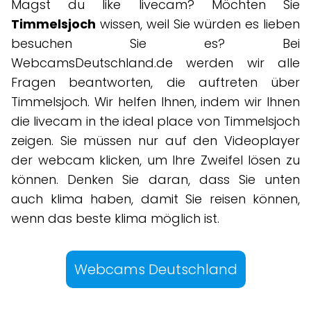
Magst du like livecam? Möchten Sie
Timmelsjoch
wissen, weil Sie würden es lieben
besuchen Sie es? Bei
WebcamsDeutschland.de werden wir alle
Fragen beantworten, die auftreten über
Timmelsjoch. Wir helfen Ihnen, indem wir Ihnen
die livecam in the ideal place von Timmelsjoch
zeigen. Sie müssen nur auf den Videoplayer
der webcam klicken, um Ihre Zweifel lösen zu
können. Denken Sie daran, dass Sie unten
auch klima haben, damit Sie reisen können,
wenn das beste klima möglich ist.
Webcams Deutschland