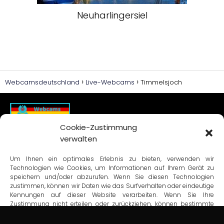
Neuharlingersiel
Webcamsdeutschland
Live-Webcams
Timmelsjoch
Cookie-Zustimmung
verwalten
Suchmaschine
Um Ihnen ein optimales Erlebnis zu bieten, verwenden wir
Technologien wie Cookies, um Informationen auf Ihrem Gerät zu
speichern und/oder abzurufen. Wenn Sie diesen Technologien
Datenschutzbestimmungen
zustimmen, können wir Daten wie das Surfverhalten oder eindeutige
Kennungen auf dieser Website verarbeiten. Wenn Sie Ihre
Bedingungen und Konditionen
Zustimmung nicht erteilen oder zurückziehen, können bestimmte
Kontakt-Formular
Merkmale und Funktionen beeinträchtigt werden.