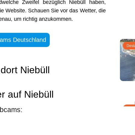
dwelche Zweifel bezüglich Niebüll haben,
ie Website. Schauen Sie vor das Wetter, die
genau, um richtig anzukommen.
Dest
ams Deutschland
Dest
dort Niebüll
r auf Niebüll
ebcams:
Dest