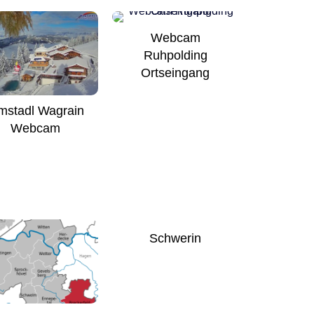
Webcam
Ruhpolding
Ortseingang
mstadl Wagrain
Webcam
Schwerin