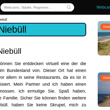
Webcam
iebüll
Niebüll
Dest
iebüll
nnen Sie entdecken virtuell eine der die
m Bundesland von. Dieser Ort hat einen
or allem in seine Restaurants, da es ist in
Dest
anisiert. Mein Partner und ich haben einen
enossen. ich ermutige Sie, Spaß haben,
Familie. Sicher Sie können finden weitere
iebüll. haben Sie keine Skrupel, mich zu