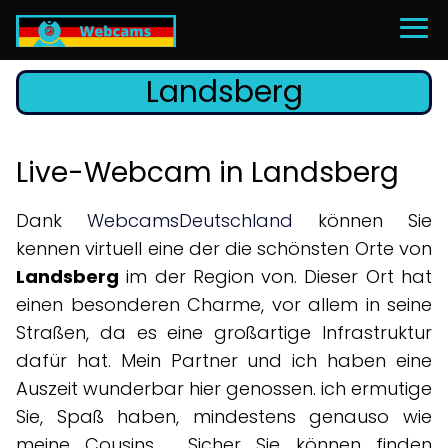
Landsberg
Live-Webcam in Landsberg
Dank
WebcamsDeutschland
können Sie
kennen virtuell eine der die schönsten Orte von
Landsberg
im der Region von. Dieser Ort hat
einen besonderen Charme, vor allem in seine
Straßen, da es eine großartige Infrastruktur
dafür hat. Mein Partner und ich haben eine
Auszeit wunderbar hier genossen. ich ermutige
Sie, Spaß haben, mindestens genauso wie
meine Cousins ​​​​. Sicher Sie können finden