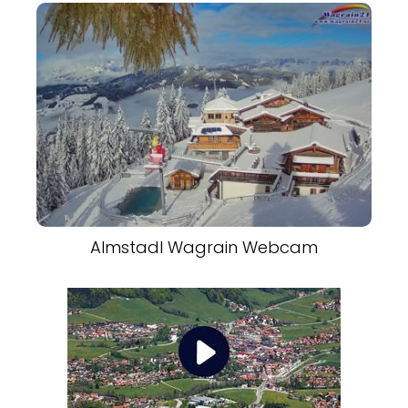
Almstadl Wagrain Webcam