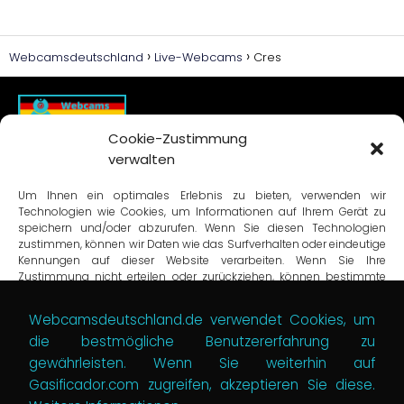
Webcamsdeutschland
Live-Webcams
Cres
Cookie-Zustimmung
verwalten
Suchmaschine
Um Ihnen ein optimales Erlebnis zu bieten, verwenden wir
Technologien wie Cookies, um Informationen auf Ihrem Gerät zu
speichern und/oder abzurufen. Wenn Sie diesen Technologien
Datenschutzbestimmungen
zustimmen, können wir Daten wie das Surfverhalten oder eindeutige
Kennungen auf dieser Website verarbeiten. Wenn Sie Ihre
Bedingungen und Konditionen
Zustimmung nicht erteilen oder zurückziehen, können bestimmte
Kontakt-Formular
Merkmale und Funktionen beeinträchtigt werden.
Cookie-Richtlinie (EU)
Webcamsdeutschland.de verwendet Cookies, um
die bestmögliche Benutzererfahrung zu
Akzeptieren
gewährleisten. Wenn Sie weiterhin auf
Sitemap 1
Verweigern
Gasificador.com zugreifen, akzeptieren Sie diese.
Sitemap 2