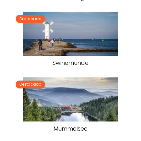
Destacado
Swinemünde
Destacado
Mummelsee