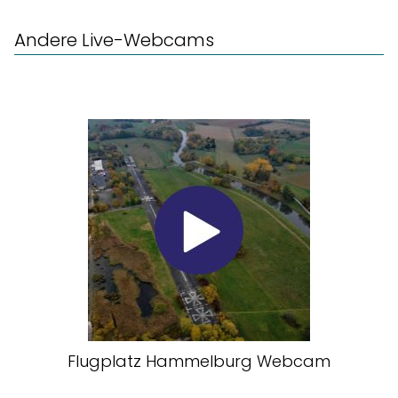
Andere Live-Webcams
Flugplatz Hammelburg Webcam