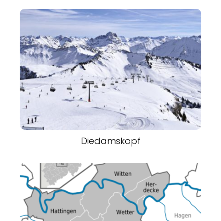
Diedamskopf