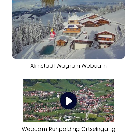
Almstadl Wagrain Webcam
Webcam Ruhpolding Ortseingang