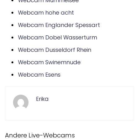
Webcam Mummelsee
Webcam hohe acht
Webcam Englander Spessart
Webcam Dobel Wasserturm
Webcam Dusseldorf Rhein
Webcam Swinemnude
Webcam Esens
Erika
Andere Live-Webcams