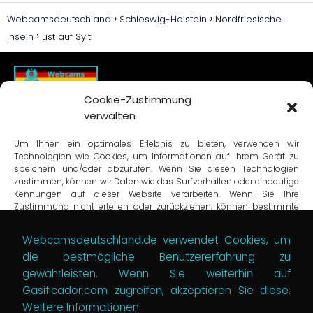
Webcamsdeutschland
Schleswig-Holstein
Nordfriesische
Inseln
List auf Sylt
Cookie-Zustimmung
verwalten
Suchmaschine
Um Ihnen ein optimales Erlebnis zu bieten, verwenden wir
Technologien wie Cookies, um Informationen auf Ihrem Gerät zu
speichern und/oder abzurufen. Wenn Sie diesen Technologien
Datenschutzbestimmungen
zustimmen, können wir Daten wie das Surfverhalten oder eindeutige
Kennungen auf dieser Website verarbeiten. Wenn Sie Ihre
Bedingungen und Konditionen
Zustimmung nicht erteilen oder zurückziehen, können bestimmte
Kontakt-Formular
Merkmale und Funktionen beeinträchtigt werden.
Cookie-Richtlinie (EU)
Webcamsdeutschland.de verwendet Cookies, um
die bestmögliche Benutzererfahrung zu
Akzeptieren
gewährleisten. Wenn Sie weiterhin auf
Sitemap 1
Verweigern
Gasificador.com zugreifen, akzeptieren Sie diese.
Sitemap 2
Weitere Informationen