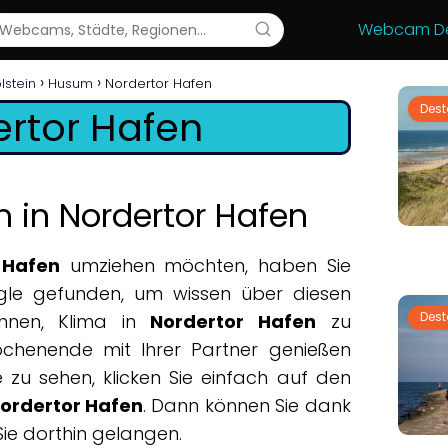
Webcam Deu
lstein
Husum
Nordertor Hafen
Des
rtor Hafen
in Nordertor Hafen
 Hafen
umziehen möchten, haben Sie
le gefunden, um wissen über diesen
Des
Ihnen, Klima in
Nordertor Hafen
zu
ochenende mit Ihrer Partner genießen
 zu sehen, klicken Sie einfach auf den
ordertor Hafen
. Dann können Sie dank
Sie dorthin gelangen.