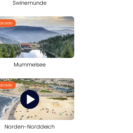
Swinemünde
tacado
Mummelsee
tacado
Norden-Norddeich