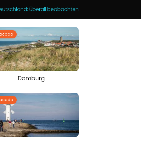
tschland: Überall beobachten
tacado
Domburg
tacado